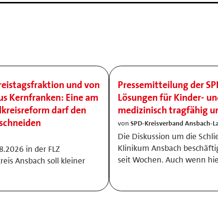
reistagsfraktion und von
Pressemitteilung der SP
us Kernfranken: Eine am
Lösungen für Kinder- u
kreisreform darf den
medizinisch tragfähig un
rschneiden
von
SPD-Kreisverband Ansbach-L
Die Diskussion um die Schl
Klinikum Ansbach beschäfti
.2026 in der FLZ
seit Wochen. Auch wenn hi
eis Ansbach soll kleiner