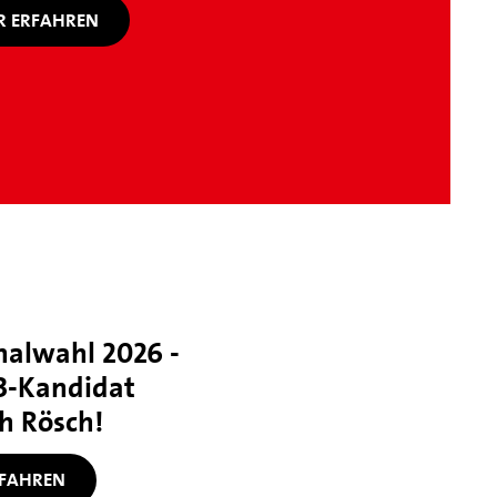
 ERFAHREN
lwahl 2026 -
B-Kandidat
h Rösch!
FAHREN