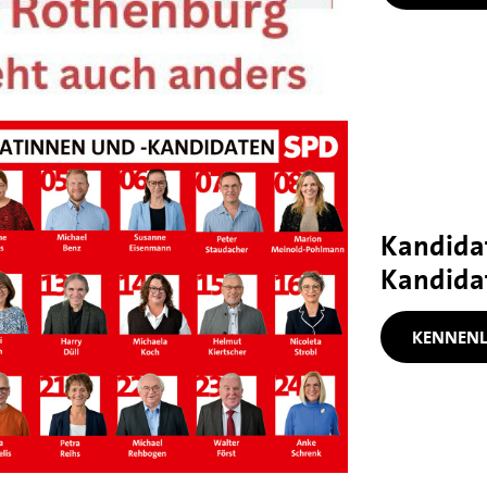
Kandida
Kandidat
KENNENL