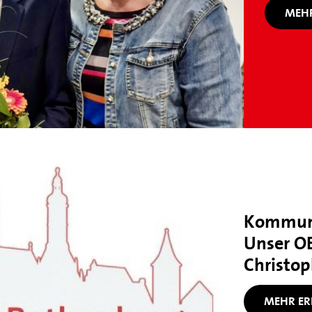
MEHR
Kommuna
Unser O
Christop
MEHR ER