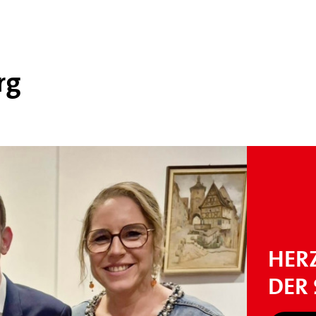
rg
HER
DER